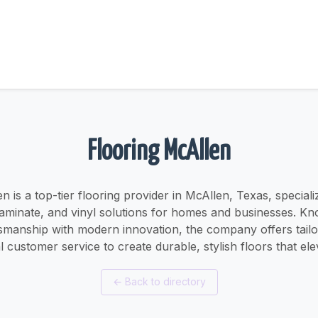
Flooring McAllen
n is a top-tier flooring provider in McAllen, Texas, special
laminate, and vinyl solutions for homes and businesses. K
ftsmanship with modern innovation, the company offers tailor
 customer service to create durable, stylish floors that el
←
Back to directory