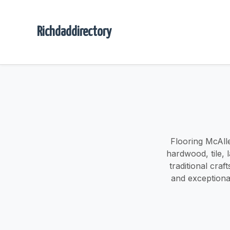
Richdaddirectory
Flooring McAlle
hardwood, tile, 
traditional cra
and exceptional