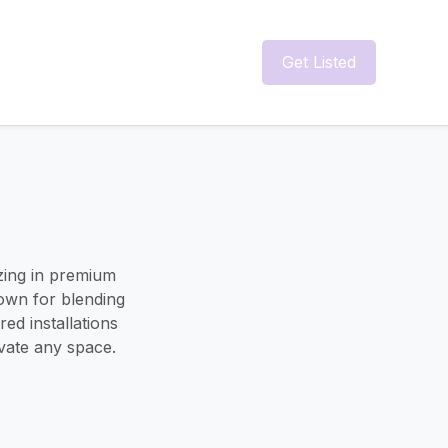
Get Listed
izing in premium
nown for blending
ed installations
evate any space.