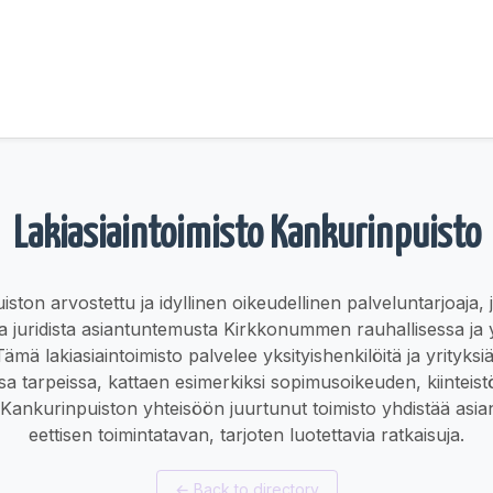
Lakiasiaintoimisto Kankurinpuisto
ston arvostettu ja idyllinen oikeudellinen palveluntarjoaja, 
a juridista asiantuntemusta Kirkkonummen rauhallisessa ja y
ämä lakiasiaintoimisto palvelee yksityishenkilöitä ja yrityksi
ssa tarpeissa, kattaen esimerkiksi sopimusoikeuden, kiinteis
. Kankurinpuiston yhteisöön juurtunut toimisto yhdistää asi
eettisen toimintatavan, tarjoten luotettavia ratkaisuja.
←
Back to directory