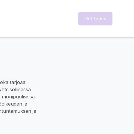
Get Listed
joka tarjoaa
hteisöllisessä
ä monipuolisissa
töoikeuden ja
antuntemuksen ja