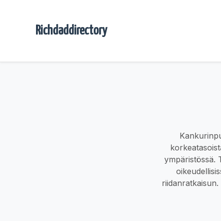
Richdaddirectory
Kankurinpui
korkeatasoist
ympäristössä. T
oikeudellisi
riidanratkaisun